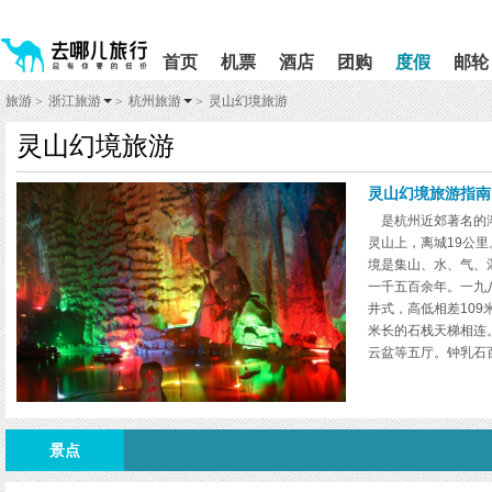
请
提
提
按
示:
示:
shift+enter
您
您
首页
机票
酒店
团购
度假
邮轮
进
已
已
入
进
离
旅游
浙江旅游
杭州旅游
灵山幻境旅游
>
>
>
去
入
开
哪
网
网
灵山幻境旅游
网
站
站
智
导
导
能
航
航
灵山幻境旅游指南
导
区,
区
是杭州近郊著名的溶
盲
本
灵山上，离城19公
语
区
境是集山、水、气、
音
域
引
含
一千五百余年。一九
导
有
井式，高低相差109
模
6
米长的石栈天梯相连
式
个
云盆等五厅。钟乳石
模
奔跑，栩栩如生。尤以
块,
灵山风景区由灵山洞
按
间峰峦叠嶂，山花烂
下
Tab
景点
键
浏