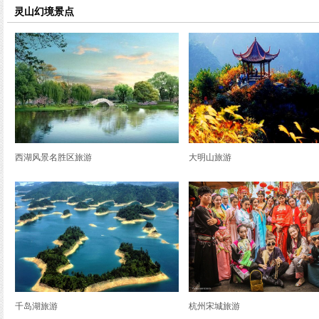
览
灵山幻境景点
信
息
西湖风景名胜区旅游
大明山旅游
千岛湖旅游
杭州宋城旅游